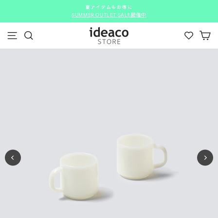
ス
夏アイテムもお得に
キ
SUMMER OUTLET SALE開催中
ス
ッ
ラ
カ
プ
イ
メニュー
検索
す
ド
る
シ
ョ
ー
を
停
止
す
る