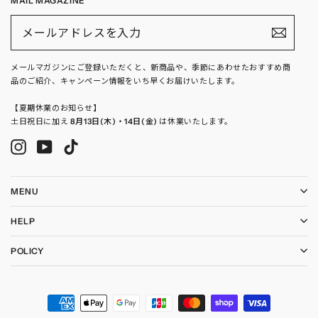
MAIL MAGAZINE
メ
ー
ル
ア
ド
メールマガジンにご登録いただくと、新商品や、季節にあわせたおすすめ商
レ
品のご紹介、キャンペーン情報をいち早くお届けいたします。
ス
を
入
【夏期休業のお知らせ】
力
土日祝日に加え
8月13日(木)・14日(金)
は休業いたします。
Instagram
YouTube
TikTok
MENU
HELP
POLICY