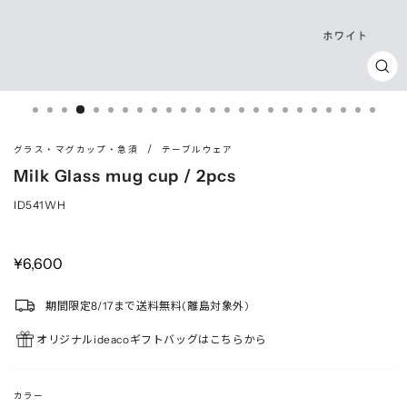
閉
じ
る
(ES
/
グラス・マグカップ・急須
テーブルウェア
Milk Glass mug cup / 2pcs
ID541WH
定
¥6,600
価
期間限定8/17まで送料無料(離島対象外)
オリジナルideacoギフトバッグはこちらから
カラー