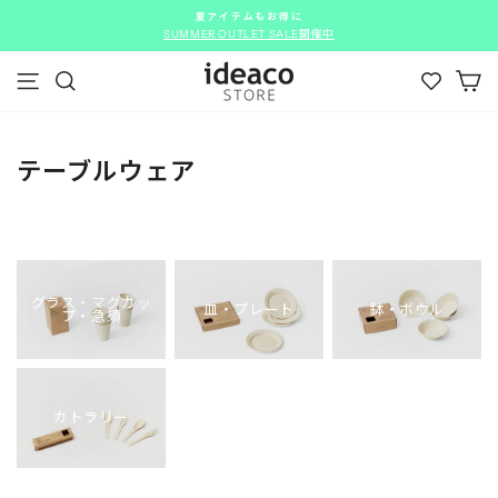
ス
夏アイテムもお得に
キ
SUMMER OUTLET SALE開催中
ス
ッ
ラ
カ
プ
イ
メニュー
検索
す
ド
る
シ
ョ
テーブルウェア
ー
を
停
止
す
る
グラス・マグカッ
皿・プレート
鉢・ボウル
プ・急須
カトラリー