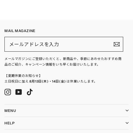
MAIL MAGAZINE
メ
ー
ル
ア
ド
メールマガジンにご登録いただくと、新商品や、季節にあわせたおすすめ商
レ
品のご紹介、キャンペーン情報をいち早くお届けいたします。
ス
を
入
【夏期休業のお知らせ】
力
土日祝日に加え
8月13日(木)・14日(金)
は休業いたします。
Instagram
YouTube
TikTok
MENU
HELP